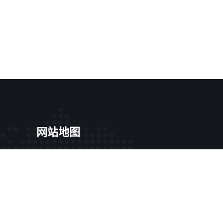
网站地图
SiteMap
.com