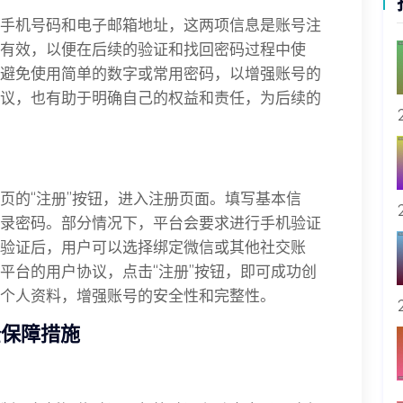
手机号码和电子邮箱地址，这两项信息是账号注
有效，以便在后续的验证和找回密码过程中使
避免使用简单的数字或常用密码，以增强账号的
议，也有助于明确自己的权益和责任，为后续的
击首页的“注册”按钮，进入注册页面。填写基本信
录密码。部分情况下，平台会要求进行手机验证
验证后，用户可以选择绑定微信或其他社交账
平台的用户协议，点击“注册”按钮，即可成功创
个人资料，增强账号的安全性和完整性。
全保障措施