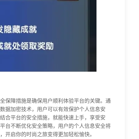
与安全保障措施是确保用户顺利体验平台的关键。通
数据加密技术，用户可以有效保护个人信息安
结合平台的安全措施，就能快速上手，享受安
平台不断优化安全策略，用户的个人信息安全将
，开启你的时尚之旅变得更加轻松愉快。