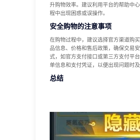
升购物效率。建议利用平台的帮助中心
程中出现困惑或误操作。
安全购物的注意事项
在购物过程中，建议选择官方渠道购买
品信息、价格和售后政策，确保交易安
式，如官方支付接口或第三方支付平台
单信息和支付凭证，以便出现问题时及
总结