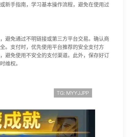
或新手指南，学习基本操作流程，避免在使用过
，避免通过不明链接或第三方平台交易。确认商
全。支付时，优先使用平台推荐的安全支付方
，避免使用不安全的支付渠道。此外，保存好订
时维权。