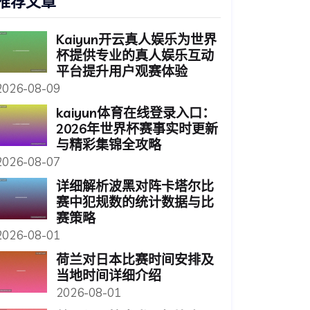
推荐文章
Kaiyun开云真人娱乐为世界
杯提供专业的真人娱乐互动
平台提升用户观赛体验
2026-08-09
kaiyun体育在线登录入口：
2026年世界杯赛事实时更新
与精彩集锦全攻略
2026-08-07
详细解析波黑对阵卡塔尔比
赛中犯规数的统计数据与比
赛策略
2026-08-01
荷兰对日本比赛时间安排及
当地时间详细介绍
2026-08-01